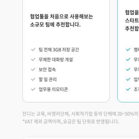
협업을
협업툴을 처음으로 사용해보는
스타트
소규모 팀에 추천합니다.
추천합
팀 전체 3GB 저장 공간
멤
무제한 대화방 개설
무
보안 접속
무
할 일 관리
업
업무용 이모티콘
조
잔디는 교육, 비영리단체, 사회적기업 등의 단체에 20~50%
*VAT 제외 금액이며, 요금은 팀 단위로 반영됩니다.