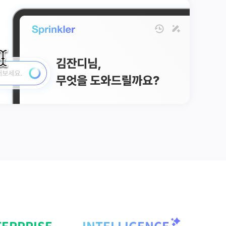
잔
데
요.
잔디