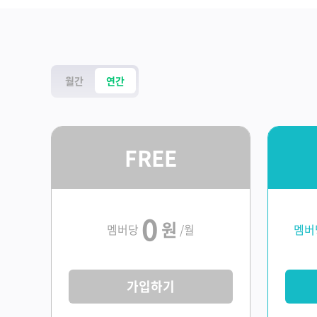
월간
연간
FREE
0
원
멤버당
/월
멤버
가입하기