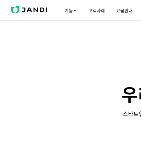
J
기능
고객사례
요금안내
A
N
D
I
우
스타트업