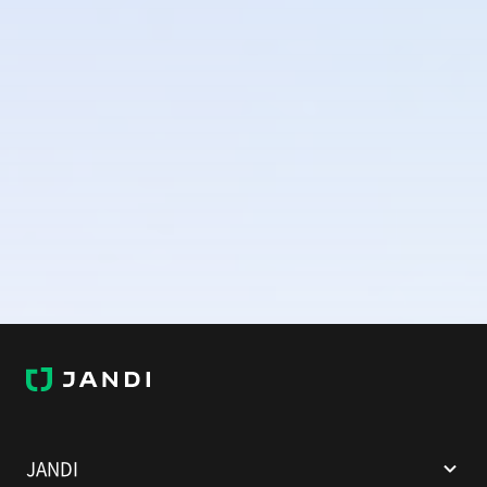
J
A
N
D
I
JANDI