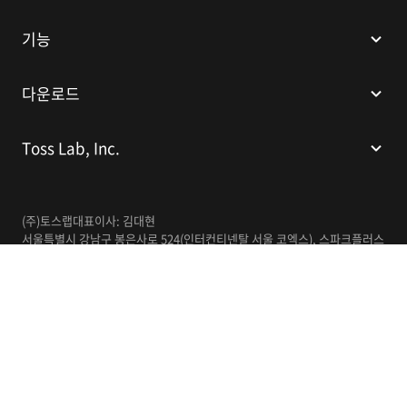
기능
다운로드
Toss Lab, Inc.
(주)토스랩
대표이사: 김대현
서울특별시 강남구 봉은사로 524(인터컨티넨탈 서울 코엑스), 스파크플러스
코엑스점 B1 L226
이메일:
support@tosslab.com
사업자등록번호: 220-88-81740
통신판매업신고번호: 2016-서울강남-00237
한국어
© 2014-2026 Toss Lab, Inc.