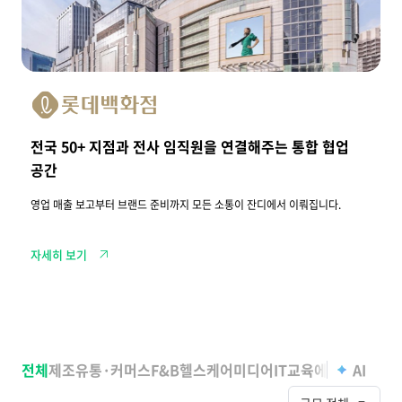
+
지
점
과
전
사
임
직
원
을
전국 50+ 지점과 전사 임직원을 연결해주는 통합 협업
연
결
공간
해
주
영업 매출 보고부터 브랜드 준비까지 모든 소통이 잔디에서 이뤄집니다.
는
통
합
협
자세히 보기
업
공
간
전
체
전체
제조
유통·커머스
F&B
헬스케어
미디어
IT
교육
에이전시
AI
기타
고
객