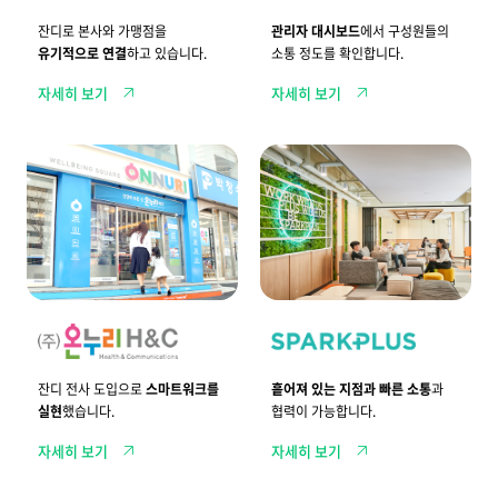
의
즈
하
힘
사
고
잔디로 본사와 가맹점을
관리자 대시보드
에서 구성원들의
업
다
유기적으로 연결
하고 있습니다.
소통 정도를 확인합니다.
확
양
장
한
자세히 보기
자세히 보기
을
서
위
비
한
스
노
를
2
흩
하
스
,
어
우
마
2
져
트
0
있
하
0
는
게
개
지
활
이
점
용
상
간
합
의
빠
니
약
른
다
국
소
.
과
통
본
과
부
협
잔디 전사 도입으로
스마트워크를
흩어져 있는 지점과 빠른 소통
과
의
력
실현
했습니다.
협력이 가능합니다.
긴
이
밀
가
자세히 보기
자세히 보기
한
능
연
합
결
니