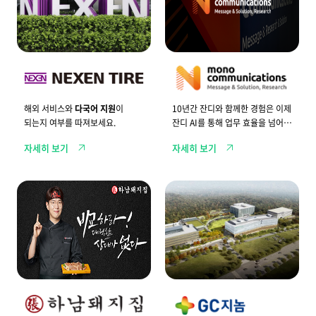
간
의
장
지
기
점
고
과
객
원
모
활
노
하
커
게
뮤
소
니
통
케
해외 서비스와
다국어 지원
이
10년간 잔디와 함께한 경험은 이제
합
이
되는지 여부를 따져보세요.
잔디 AI를 통해 업무 효율을 넘어
니
션
다
즈
전략적 활용으로 이어집니다.
자세히 보기
자세히 보기
.
가
선
택
한
하
잔
잔
남
디
디
돼
를
A
지
통
I
집
해
,
의
효
오
외
과
래
식
적
가
프
으
는
랜
로
성
차
소
장
이
통