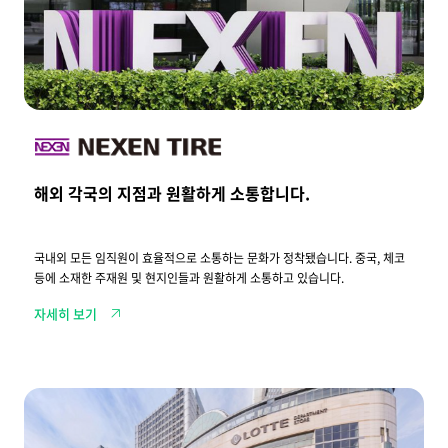
각
국
의
지
점
과
원
활
하
게
소
통
해외 각국의 지점과 원활하게 소통합니다.
합
니
다
.
국내외 모든 임직원이 효율적으로 소통하는 문화가 정착됐습니다. 중국, 체코
등에 소재한 주재원 및 현지인들과 원활하게 소통하고 있습니다.
자세히 보기
전
국
5
0