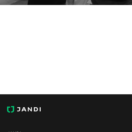
J
A
N
D
I