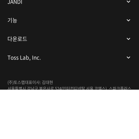
JANDI
기능
다운로드
Toss Lab, Inc.
(주)토스랩
대표이사: 김대현
서울특별시 강남구 봉은사로 524(인터컨티넨탈 서울 코엑스), 스파크플러스
코엑스점 B1 L226
이메일:
support@tosslab.com
사업자등록번호: 220-88-81740
통신판매업신고번호: 2016-서울강남-00237
한국어