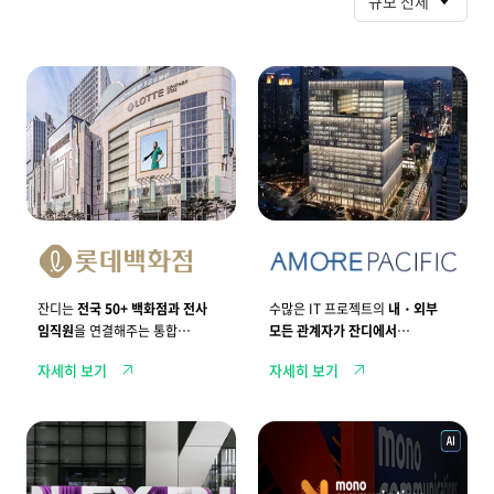
규모 전체
사
례
전
원
국
활
5
한
0
I
+
T
지
프
점
로
과
젝
전
트
사
운
임
영
직
을
원
위
을
한
잔디는
전국 50+ 백화점과 전사
수많은 IT 프로젝트의
내・외부
연
실
임직원
을 연결해주는 통합
모든 관계자가 잔디에서
결
시
해
협업툴입니다.
간
실시간으로 협업합니다.
자세히 보기
자세히 보기
주
협
는
업
통
시
합
스
해
1
협
템
외
0
업
완
각
년
공
성
국
차