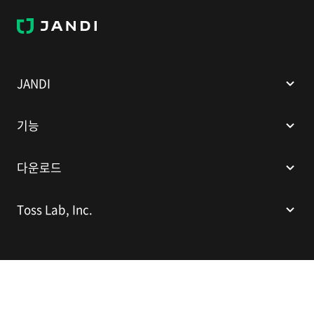
J
A
N
D
I
JANDI
기능
다운로드
Toss Lab, Inc.
(주)토스랩
대표이사: 김대현
서울특별시 강남구 봉은사로 524(인터컨티넨탈 서울 코엑스), 스파크플러스
코엑스점 B1 L226
이메일:
support@tosslab.com
사업자등록번호: 220-88-81740