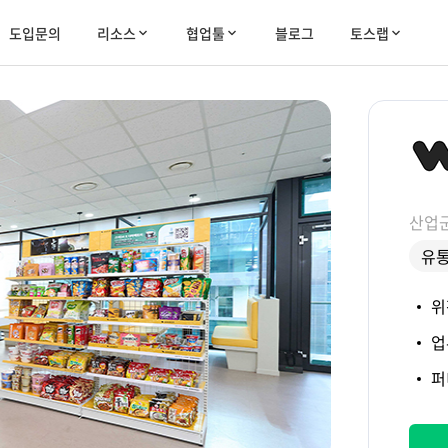
도입문의
리소스
협업툴
블로그
토스랩
산업
유
위
업
퍼