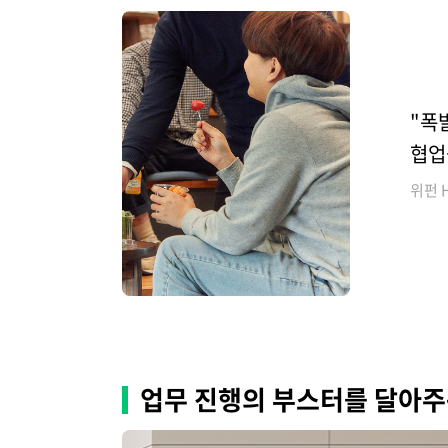
"폭
협업
위펀 
업무 진행의 부스터를 달아주