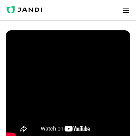
J
A
N
D
I