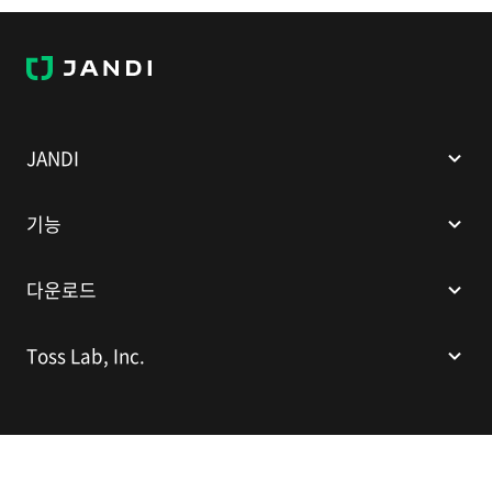
J
A
N
D
I
JANDI
기능
다운로드
Toss Lab, Inc.
(주)토스랩
대표이사: 김대현
서울특별시 강남구 봉은사로 524(인터컨티넨탈 서울 코엑스), 스파크플러스
코엑스점 B1 L226