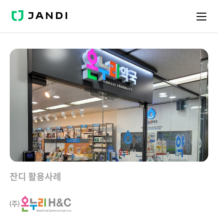
J
A
N
D
I
잔디 활용사례