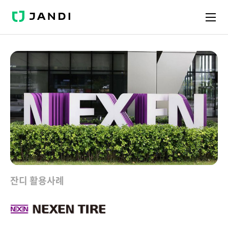
J
A
N
D
I
잔디 활용사례