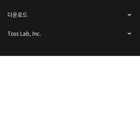
다운로드
Toss Lab, Inc.
(주)토스랩
대표이사: 김대현
서울특별시 강남구 봉은사로 524(인터컨티넨탈 서울 코엑스), 스파크플러스
코엑스점 B1 L226
이메일:
support@tosslab.com
사업자등록번호: 220-88-81740
통신판매업신고번호: 2016-서울강남-00237
한국어
© 2014-2026 Toss Lab, Inc.
개인정보처리방침
이용약관