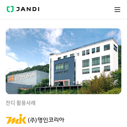
J
A
N
D
I
잔디 활용사례