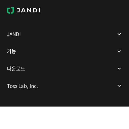
J
A
N
D
I
JANDI
기능
다운로드
Toss Lab, Inc.
(주)토스랩
대표이사: 김대현
서울특별시 강남구 봉은사로 524(인터컨티넨탈 서울 코엑스), 스파크플러스
코엑스점 B1 L226
이메일:
support@tosslab.com
사업자등록번호: 220-88-81740