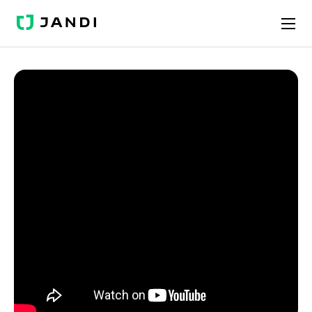
J
A
N
D
I