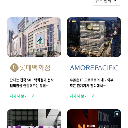
규모 전체
사
례
전
원
국
활
5
한
0
I
+
T
지
프
점
로
과
젝
전
트
사
운
임
영
직
을
원
위
을
한
잔디는
전국 50+ 백화점과 전사
수많은 IT 프로젝트의
내・외부
연
실
임직원
을 연결해주는 통합
모든 관계자가 잔디에서
결
시
해
협업툴입니다.
간
실시간으로 협업합니다.
자세히 보기
자세히 보기
주
협
는
업
통
시
합
스
해
1
협
템
외
0
업
완
각
년
공
성
국
차