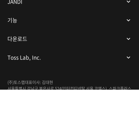
JANDI
기능
다운로드
Toss Lab, Inc.
(주)토스랩
대표이사: 김대현
서울특별시 강남구 봉은사로 524(인터컨티넨탈 서울 코엑스), 스파크플러스
코엑스점 B1 L226
이메일:
support@tosslab.com
사업자등록번호: 220-88-81740
통신판매업신고번호: 2016-서울강남-00237
한국어