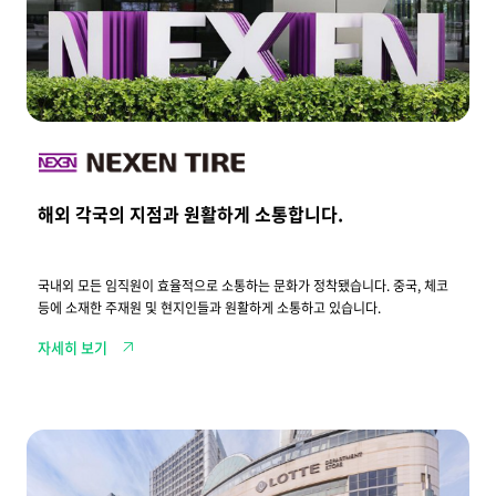
각
국
의
지
점
과
원
활
하
게
소
통
해외 각국의 지점과 원활하게 소통합니다.
합
니
다
.
국내외 모든 임직원이 효율적으로 소통하는 문화가 정착됐습니다. 중국, 체코
등에 소재한 주재원 및 현지인들과 원활하게 소통하고 있습니다.
자세히 보기
전
국
5
0