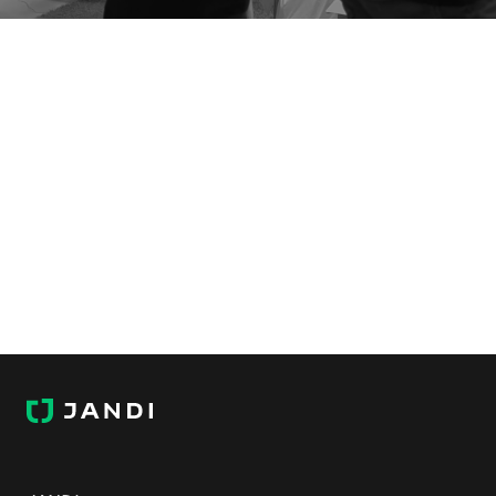
J
A
N
D
I