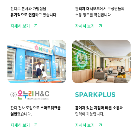
의
즈
하
힘
사
고
잔디로 본사와 가맹점을
관리자 대시보드
에서 구성원들의
업
다
유기적으로 연결
하고 있습니다.
소통 정도를 확인합니다.
확
양
장
한
자세히 보기
자세히 보기
을
서
위
비
한
스
노
를
2
흩
하
스
,
어
우
마
2
져
트
0
있
하
0
는
게
개
지
활
이
점
용
상
간
합
의
빠
니
약
른
다
국
소
.
과
통
본
과
부
협
잔디 전사 도입으로
스마트워크를
흩어져 있는 지점과 빠른 소통
과
의
력
실현
했습니다.
협력이 가능합니다.
긴
이
밀
가
자세히 보기
자세히 보기
한
능
연
합
결
니