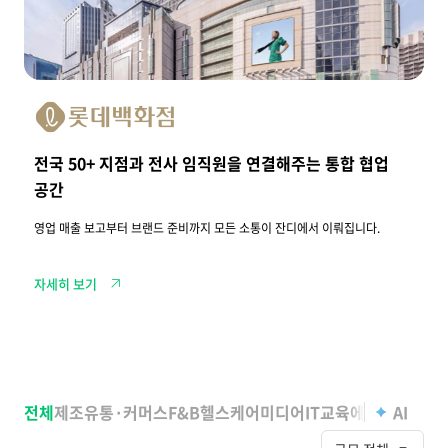
+
지
점
과
전
사
임
직
원
을
전국 50+ 지점과 전사 임직원을 연결해주는 통합 협업
연
결
공간
해
주
영업 매출 보고부터 브랜드 준비까지 모든 소통이 잔디에서 이뤄집니다.
는
통
합
협
자세히 보기
업
공
간
전
체
전체
제조
유통·커머스
F&B
헬스케어
미디어
IT
교육
에이전시
AI
기타
고
객