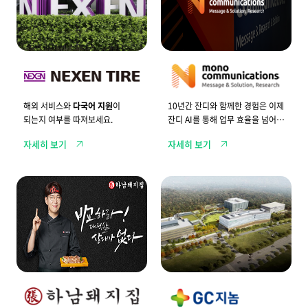
간
의
장
지
기
점
고
과
객
원
모
활
노
하
커
게
뮤
소
니
통
케
해외 서비스와
다국어 지원
이
10년간 잔디와 함께한 경험은 이제
합
이
되는지 여부를 따져보세요.
잔디 AI를 통해 업무 효율을 넘어
니
션
다
즈
전략적 활용으로 이어집니다.
자세히 보기
자세히 보기
.
가
선
택
한
하
잔
잔
남
디
디
돼
를
A
지
통
I
집
해
,
의
효
오
외
과
래
식
적
가
프
으
는
랜
로
성
차
소
장
이
통