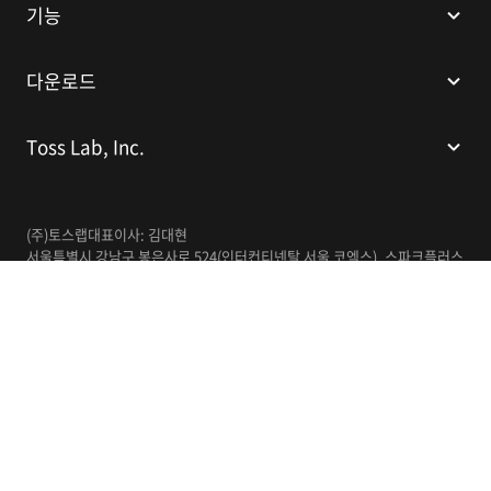
기능
다운로드
Toss Lab, Inc.
(주)토스랩
대표이사: 김대현
서울특별시 강남구 봉은사로 524(인터컨티넨탈 서울 코엑스), 스파크플러스
코엑스점 B1 L226
이메일:
support@tosslab.com
사업자등록번호: 220-88-81740
통신판매업신고번호: 2016-서울강남-00237
한국어
© 2014-2026 Toss Lab, Inc.
개인정보처리방침
이용약관