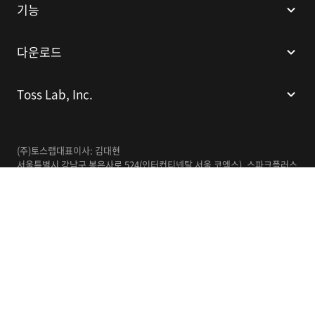
기능
다운로드
Toss Lab, Inc.
(주)토스랩
대표이사: 김대현
서울특별시 강남구 봉은사로 524(인터컨티넨탈 서울 코엑스), 스파크플러스
코엑스점 B1 L226
이메일:
support@tosslab.com
사업자등록번호: 220-88-81740
통신판매업신고번호: 2016-서울강남-00237
한국어
© 2014-2026 Toss Lab, Inc.
개인정보처리방침
이용약관