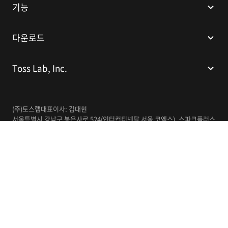
기능
다운로드
Toss Lab, Inc.
(주)토스랩
대표이사: 김대현
서울특별시 강남구 봉은사로 524(인터컨티넨탈 서울 코엑스), 스파크플러스
코엑스점 B1 L226
이메일:
support@tosslab.com
사업자등록번호: 220-88-81740
통신판매업신고번호: 2016-서울강남-00237
한국어
© 2014-2026 Toss Lab, Inc.
개인정보처리방침
이용약관