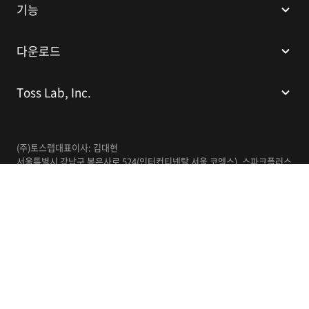
기능
다운로드
Toss Lab, Inc.
(주)토스랩
대표이사: 김대현
서울특별시 강남구 봉은사로 524(인터컨티넨탈 서울 코엑스), 스파크플러스
코엑스점 B1 L226
이메일:
support@tosslab.com
사업자등록번호: 220-88-81740
통신판매업신고번호: 2016-서울강남-00237
한국어
© 2014-2026 Toss Lab, Inc.
개인정보처리방침
이용약관