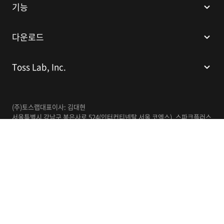
기능
다운로드
Toss Lab, Inc.
(주)토스랩
대표이사: 김대현
서울특별시 강남구 봉은사로 524(인터컨티넨탈 서울 코엑스), 스파크플러스
코엑스점 B1 L226
이메일:
support@tosslab.com
사업자등록번호: 220-88-81740
통신판매업신고번호: 2016-서울강남-00237
한국어
© 2014-2026 Toss Lab, Inc.
개인정보처리방침
이용약관