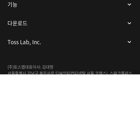
기능
다운로드
Toss Lab, Inc.
(주)토스랩
대표이사: 김대현
서울특별시 강남구 봉은사로 524(인터컨티넨탈 서울 코엑스), 스파크플러스
코엑스점 B1 L226
이메일:
support@tosslab.com
사업자등록번호: 220-88-81740
통신판매업신고번호: 2016-서울강남-00237
한국어
© 2014-2026 Toss Lab, Inc.
개인정보처리방침
이용약관