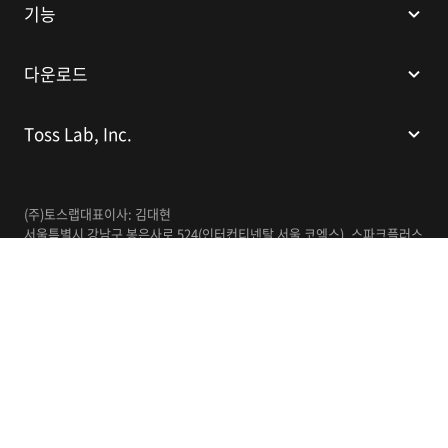
기능
다운로드
Toss Lab, Inc.
(주)토스랩
대표이사: 김대현
서울특별시 강남구 봉은사로 524(인터컨티넨탈 서울 코엑스), 스파크플러스
코엑스점 B1 L226
이메일:
support@tosslab.com
사업자등록번호: 220-88-81740
통신판매업신고번호: 2016-서울강남-00237
한국어
© 2014-2026 Toss Lab, Inc.
개인정보처리방침
이용약관