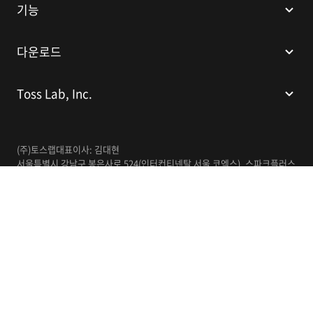
기능
다운로드
Toss Lab, Inc.
(주)토스랩
대표이사: 김대현
서울특별시 강남구 봉은사로 524(인터컨티넨탈 서울 코엑스), 스파크플러스
코엑스점 B1 L226
이메일:
support@tosslab.com
사업자등록번호: 220-88-81740
통신판매업신고번호: 2016-서울강남-00237
한국어
© 2014-2026 Toss Lab, Inc.
개인정보처리방침
이용약관