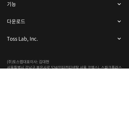
기능
다운로드
Toss Lab, Inc.
(주)토스랩
대표이사: 김대현
서울특별시 강남구 봉은사로 524(인터컨티넨탈 서울 코엑스), 스파크플러스
코엑스점 B1 L226
이메일:
support@tosslab.com
사업자등록번호: 220-88-81740
통신판매업신고번호: 2016-서울강남-00237
한국어
© 2014-2026 Toss Lab, Inc.
개인정보처리방침
이용약관