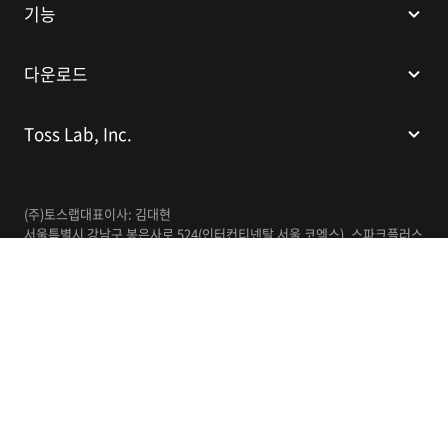
기능
다운로드
Toss Lab, Inc.
(주)토스랩
대표이사: 김대현
서울특별시 강남구 봉은사로 524(인터컨티넨탈 서울 코엑스), 스파크플러스
코엑스점 B1 L226
이메일:
support@tosslab.com
사업자등록번호: 220-88-81740
통신판매업신고번호: 2016-서울강남-00237
한국어
© 2014-2026 Toss Lab, Inc.
개인정보처리방침
이용약관