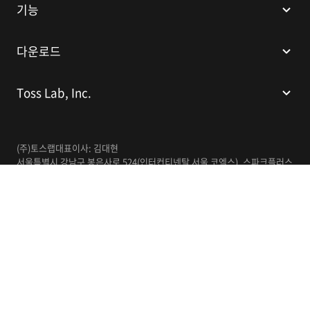
기능
다운로드
Toss Lab, Inc.
(주)토스랩
대표이사: 김대현
서울특별시 강남구 봉은사로 524(인터컨티넨탈 서울 코엑스), 스파크플러스
코엑스점 B1 L226
이메일:
support@tosslab.com
사업자등록번호: 220-88-81740
통신판매업신고번호: 2016-서울강남-00237
한국어
© 2014-2026 Toss Lab, Inc.
개인정보처리방침
이용약관