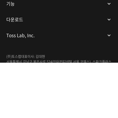
기능
다운로드
Toss Lab, Inc.
(주)토스랩
대표이사: 김대현
서울특별시 강남구 봉은사로 524(인터컨티넨탈 서울 코엑스), 스파크플러스
코엑스점 B1 L226
이메일:
support@tosslab.com
사업자등록번호: 220-88-81740
통신판매업신고번호: 2016-서울강남-00237
한국어
© 2014-2026 Toss Lab, Inc.
개인정보처리방침
이용약관