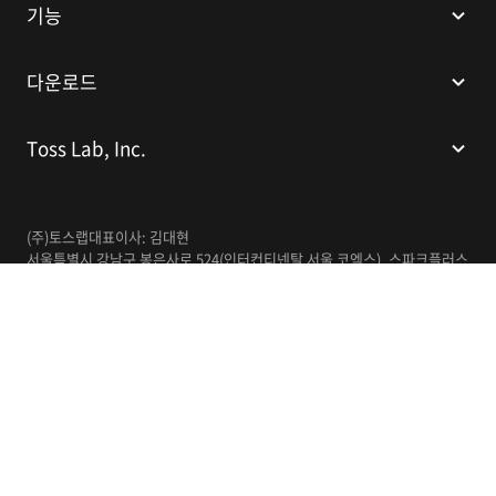
기능
다운로드
Toss Lab, Inc.
(주)토스랩
대표이사: 김대현
서울특별시 강남구 봉은사로 524(인터컨티넨탈 서울 코엑스), 스파크플러스
코엑스점 B1 L226
이메일:
support@tosslab.com
사업자등록번호: 220-88-81740
통신판매업신고번호: 2016-서울강남-00237
한국어
© 2014-2026 Toss Lab, Inc.
개인정보처리방침
이용약관