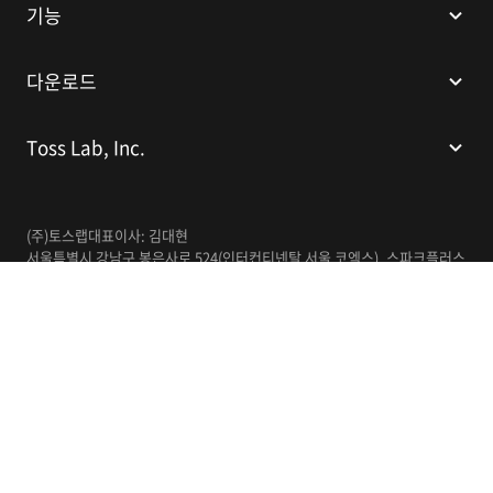
기능
다운로드
Toss Lab, Inc.
(주)토스랩
대표이사: 김대현
서울특별시 강남구 봉은사로 524(인터컨티넨탈 서울 코엑스), 스파크플러스
코엑스점 B1 L226
이메일:
support@tosslab.com
사업자등록번호: 220-88-81740
통신판매업신고번호: 2016-서울강남-00237
한국어
© 2014-2026 Toss Lab, Inc.
개인정보처리방침
이용약관