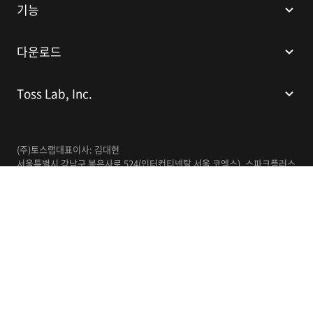
기능
다운로드
Toss Lab, Inc.
(주)토스랩
대표이사: 김대현
서울특별시 강남구 봉은사로 524(인터컨티넨탈 서울 코엑스), 스파크플러스
코엑스점 B1 L226
이메일:
support@tosslab.com
사업자등록번호: 220-88-81740
통신판매업신고번호: 2016-서울강남-00237
한국어
© 2014-2026 Toss Lab, Inc.
개인정보처리방침
이용약관