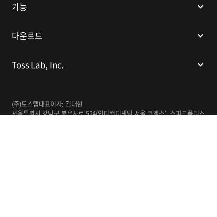
기능
다운로드
Toss Lab, Inc.
(주)토스랩
대표이사: 김대현
서울특별시 강남구 봉은사로 524(인터컨티넨탈 서울 코엑스), 스파크플러스
코엑스점 B1 L226
이메일:
support@tosslab.com
사업자등록번호: 220-88-81740
통신판매업신고번호: 2016-서울강남-00237
한국어
© 2014-2026 Toss Lab, Inc.
개인정보처리방침
이용약관