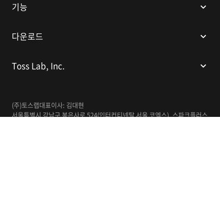
기능
다운로드
Toss Lab, Inc.
(주)토스랩
대표이사: 김대현
서울특별시 강남구 봉은사로 524(인터컨티넨탈 서울 코엑스), 스파크플러스
코엑스점 B1 L226
이메일:
support@tosslab.com
사업자등록번호: 220-88-81740
통신판매업신고번호: 2016-서울강남-00237
한국어
© 2014-2026 Toss Lab, Inc.
개인정보처리방침
이용약관