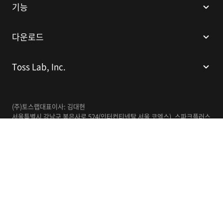
기능
다운로드
Toss Lab, Inc.
(주)토스랩
대표이사: 김대현
서울특별시 강남구 봉은사로 524(인터컨티넨탈 서울 코엑스), 스파크플러스
코엑스점 B1 L226
이메일:
support@tosslab.com
사업자등록번호: 220-88-81740
통신판매업신고번호: 2016-서울강남-00237
한국어
© 2014-2026 Toss Lab, Inc.
개인정보처리방침
이용약관