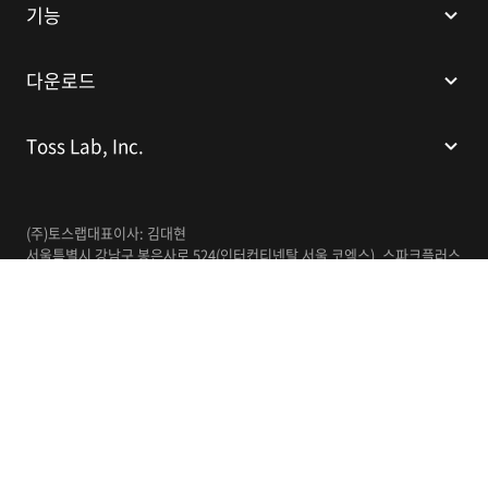
기능
다운로드
Toss Lab, Inc.
(주)토스랩
대표이사: 김대현
서울특별시 강남구 봉은사로 524(인터컨티넨탈 서울 코엑스), 스파크플러스
코엑스점 B1 L226
이메일:
support@tosslab.com
사업자등록번호: 220-88-81740
통신판매업신고번호: 2016-서울강남-00237
한국어
© 2014-2026 Toss Lab, Inc.
개인정보처리방침
이용약관