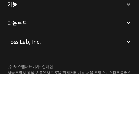
기능
다운로드
Toss Lab, Inc.
(주)토스랩
대표이사: 김대현
서울특별시 강남구 봉은사로 524(인터컨티넨탈 서울 코엑스), 스파크플러스
코엑스점 B1 L226
이메일:
support@tosslab.com
사업자등록번호: 220-88-81740
통신판매업신고번호: 2016-서울강남-00237
한국어
© 2014-2026 Toss Lab, Inc.
개인정보처리방침
이용약관