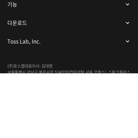
기능
다운로드
Toss Lab, Inc.
(주)토스랩
대표이사: 김대현
서울특별시 강남구 봉은사로 524(인터컨티넨탈 서울 코엑스), 스파크플러스
코엑스점 B1 L226
이메일:
support@tosslab.com
사업자등록번호: 220-88-81740
통신판매업신고번호: 2016-서울강남-00237
한국어
© 2014-2026 Toss Lab, Inc.
개인정보처리방침
이용약관