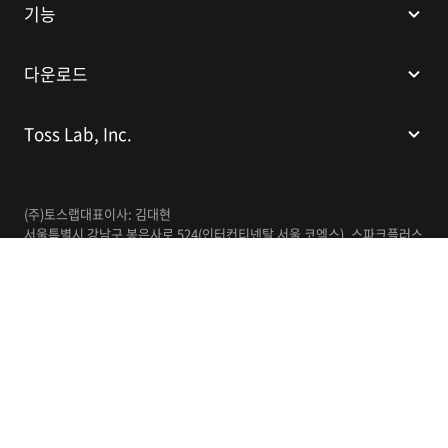
기능
다운로드
Toss Lab, Inc.
(주)토스랩
대표이사: 김대현
서울특별시 강남구 봉은사로 524(인터컨티넨탈 서울 코엑스), 스파크플러스
코엑스점 B1 L226
이메일:
support@tosslab.com
사업자등록번호: 220-88-81740
통신판매업신고번호: 2016-서울강남-00237
한국어
© 2014-2026 Toss Lab, Inc.
개인정보처리방침
이용약관