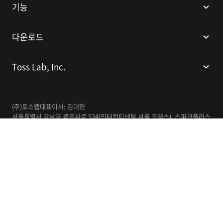
기능
다운로드
Toss Lab, Inc.
(주)토스랩
대표이사: 김대현
서울특별시 강남구 봉은사로 524(인터컨티넨탈 서울 코엑스), 스파크플러스
코엑스점 B1 L226
이메일:
support@tosslab.com
사업자등록번호: 220-88-81740
통신판매업신고번호: 2016-서울강남-00237
한국어
© 2014-2026 Toss Lab, Inc.
개인정보처리방침
이용약관