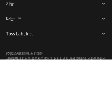
기능
다운로드
Toss Lab, Inc.
(주)토스랩
대표이사: 김대현
서울특별시 강남구 봉은사로 524(인터컨티넨탈 서울 코엑스), 스파크플러스
코엑스점 B1 L226
이메일:
support@tosslab.com
사업자등록번호: 220-88-81740
통신판매업신고번호: 2016-서울강남-00237
한국어
© 2014-2026 Toss Lab, Inc.
개인정보처리방침
이용약관