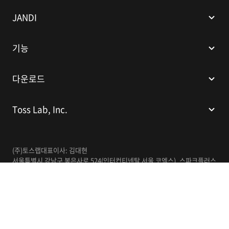
I
JANDI
기능
다운로드
Toss Lab, Inc.
(주)토스랩
대표이사: 김대현
서울특별시 강남구 봉은사로 524(인터컨티넨탈 서울 코엑스), 스파크플러스
코엑스점 B1 L226
이메일:
support@tosslab.com
사업자등록번호: 220-88-81740
통신판매업신고번호: 2016-서울강남-00237
한국어