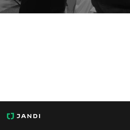
J
A
N
D