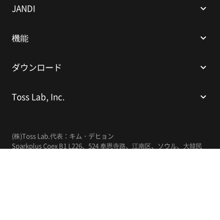
JANDI
機能
ダウンロード
Toss Lab, Inc.
(株)Toss Lab.
代表：キム・デヒョン
Sparkplus Coex B1 L226、524 奉恩寺路、江南区、ソウル、大韓民
国
E-mail:
support@tosslab.com
事業者登録番号：220-88-81740
通信販売業申告番号：2016-서울강남-00237
日本語