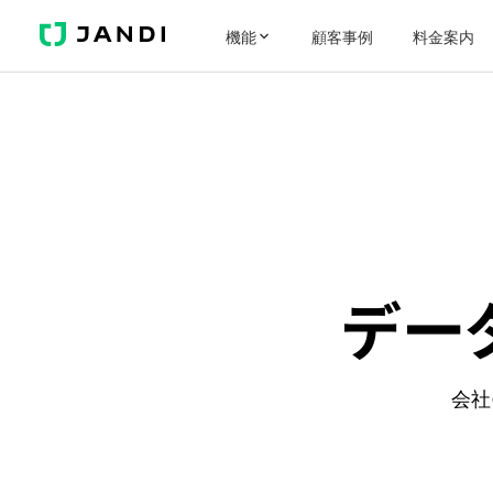
JANDI
機能
顧客事例
料金案内
デー
会社