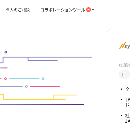
導入のご相談
コラボレーションツール
産業
IT
全
J
ド
社
J