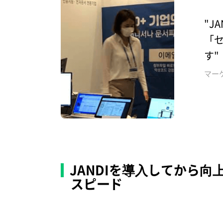
"J
「
す"
マー
JANDIを導入してから
スピード