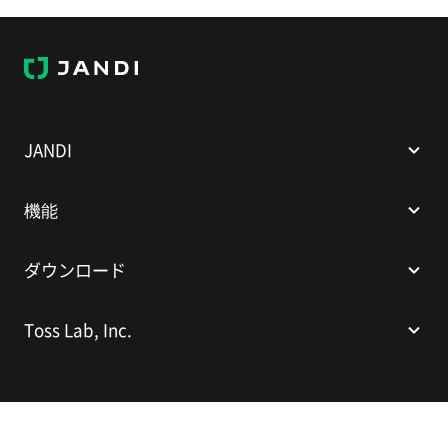
JANDI
JANDI
機能
ダウンロード
Toss Lab, Inc.
(株)Toss Lab.
代表：キム・デヒョン
Sparkplus Coex B1 L226、524 奉恩寺路、江南区、ソウル、大韓民