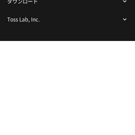
ダウンロード
Toss Lab, Inc.
(株)Toss Lab.
代表：キム・デヒョン
Sparkplus Coex B1 L226、524 奉恩寺路、江南区、ソウル、大韓民
国
E-mail:
support@tosslab.com
事業者登録番号：220-88-81740
通信販売業申告番号：2016-서울강남-00237
日本語
© 2014-2026 Toss Lab, Inc.
個人情報保護方針
利用規約