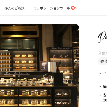
導入のご相談
コラボレーションツール
産業
物
当
ー
顧
安
強