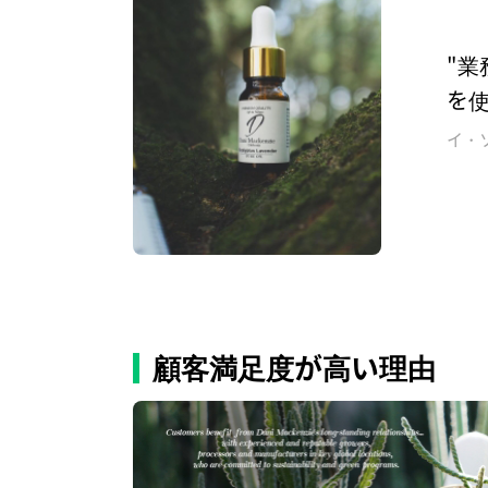
"業
を
イ・
顧客満足度が高い理由