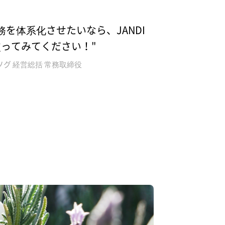
務を体系化させたいなら、JANDI
使ってみてください！"
ソグ 経営総括 常務取締役